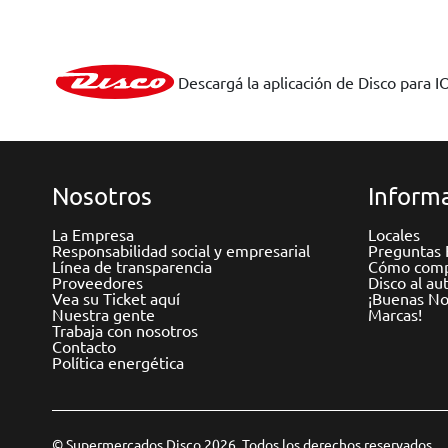
Descargá la aplicación de Disco para I
Nosotros
Informa
La Empresa
Locales
Responsabilidad social y empresarial
Preguntas 
Línea de transparencia
Cómo comp
Proveedores
Disco al au
Vea su Ticket aquí
¡Buenas Not
Nuestra gente
Marcas!
Trabaja con nosotros
Contacto
Política energética
© Supermercados Disco 2026. Todos los derechos reservados