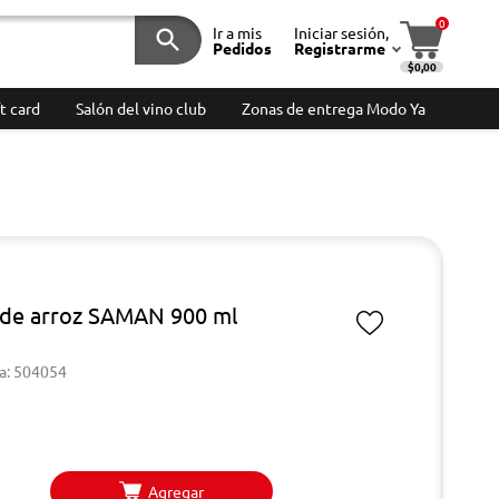
0
Ir a mis
Iniciar sesión,
Pedidos
Registrarme
$0,00
t card
Salón del vino club
Zonas de entrega Modo Ya
 de arroz SAMAN 900 ml
a: 504054
Agregar