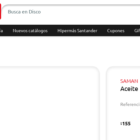
ía
Nuevos catálogos
Hipermás Santander
Cupones
Gif
SAMAN
Aceite
Referenci
155
$