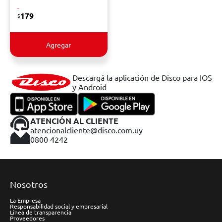
-
179
$
Agregar
Descargá la aplicación de Disco para IOS
y Android
ATENCIÓN AL CLIENTE
atencionalcliente@disco.com.uy
0800 4242
Nosotros
La Empresa
Responsabilidad social y empresarial
Línea de transparencia
Proveedores