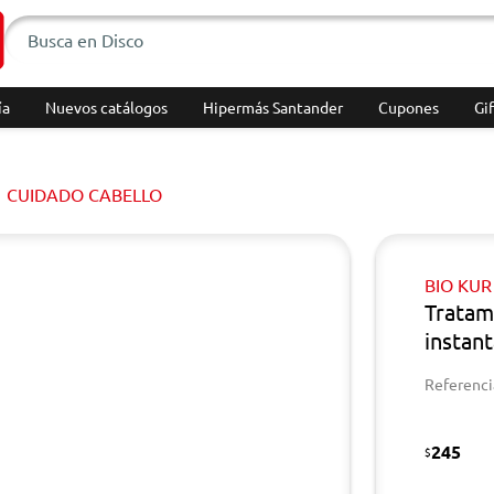
ía
Nuevos catálogos
Hipermás Santander
Cupones
Gif
CUIDADO CABELLO
BIO KUR
Tratam
instan
Referenci
245
$