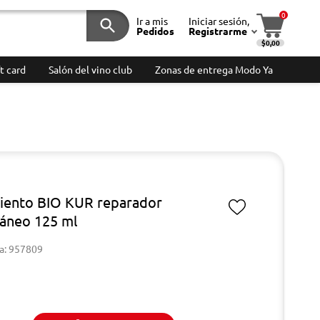
0
Ir a mis
Iniciar sesión,
Pedidos
Registrarme
$0,00
t card
Salón del vino club
Zonas de entrega Modo Ya
iento BIO KUR reparador
táneo 125 ml
a: 957809