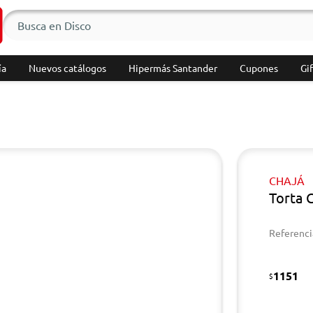
ía
Nuevos catálogos
Hipermás Santander
Cupones
Gif
CHAJÁ
Torta 
Referenci
1151
$