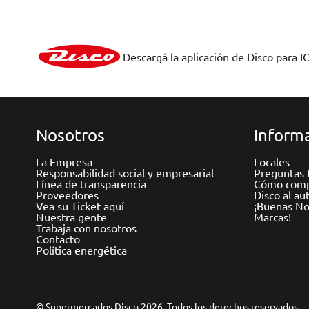
Descargá la aplicación de Disco para I
Nosotros
Informa
La Empresa
Locales
Responsabilidad social y empresarial
Preguntas 
Línea de transparencia
Cómo comp
Proveedores
Disco al au
Vea su Ticket aquí
¡Buenas Not
Nuestra gente
Marcas!
Trabaja con nosotros
Contacto
Política energética
© Supermercados Disco 2026. Todos los derechos reservados