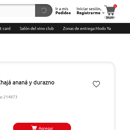
0
Ir a mis
Iniciar sesión,
Pedidos
Registrarme
$0,00
t card
Salón del vino club
Zonas de entrega Modo Ya
Chajá ananá y durazno
a: 214873
Agregar