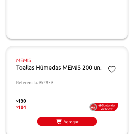
MEMIS
Toallas Húmedas MEMIS 200 un.
Referencia: 952979
130
$
104
$
20%OFF
Agregar