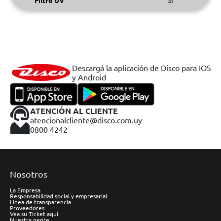
Filtro UV
SI
Descargá la aplicación de Disco para IOS
y Android
ATENCIÓN AL CLIENTE
atencionalcliente@disco.com.uy
0800 4242
Nosotros
La Empresa
Responsabilidad social y empresarial
Línea de transparencia
Proveedores
Vea su Ticket aquí
Nuestra gente