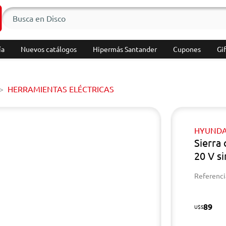
ía
Nuevos catálogos
Hipermás Santander
Cupones
Gif
HERRAMIENTAS ELÉCTRICAS
HYUNDA
Sierra
20 V si
Referenci
89
U$S