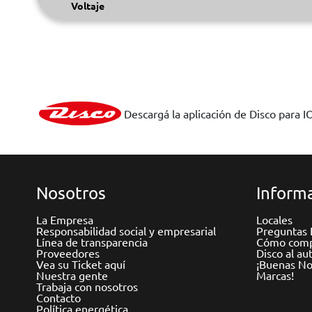
Voltaje
Descargá la aplicación de Disco para I
Nosotros
Informa
La Empresa
Locales
Responsabilidad social y empresarial
Preguntas 
Línea de transparencia
Cómo comp
Proveedores
Disco al au
Vea su Ticket aquí
¡Buenas Not
Nuestra gente
Marcas!
Trabaja con nosotros
Contacto
Política energética