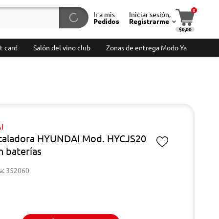
0
Ir a mis
Iniciar sesión,
Pedidos
Registrarme
$0,00
t card
Salón del vino club
Zonas de entrega Modo Ya
I
 caladora HYUNDAI Mod. HYCJS20
n baterías
a: 352060