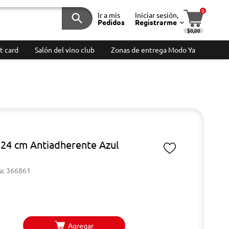
0
Ir a mis
Iniciar sesión,
Pedidos
Registrarme
$0,00
t card
Salón del vino club
Zonas de entrega Modo Ya
 24 cm Antiadherente Azul
a: 366861
Agregar