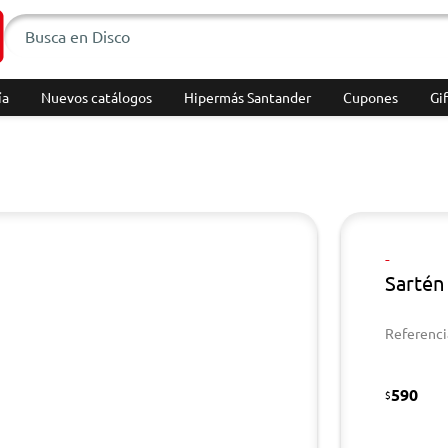
ía
Nuevos catálogos
Hipermás Santander
Cupones
Gif
-
Sartén
Referenci
590
$