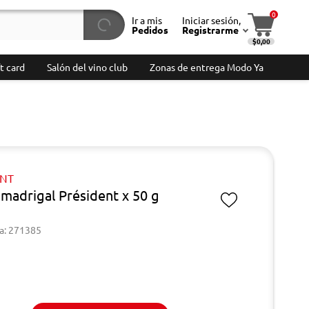
0
Ir a mis
Iniciar sesión,
Pedidos
Registrarme
$0,00
t card
Salón del vino club
Zonas de entrega Modo Ya
ENT
madrigal Président x 50 g
a: 271385