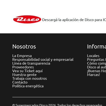
Descargá la aplicación de Disco para I
Nosotros
Informa
La Empresa
Locales
Responsabilidad social y empresarial
Preguntas 
Línea de transparencia
Cómo comp
Proveedores
Disco al au
Vea su Ticket aquí
¡Buenas Not
Nuestra gente
Marcas!
Trabaja con nosotros
Contacto
Política energética
© Supermercados Disco 2026. Todos los derechos reservados