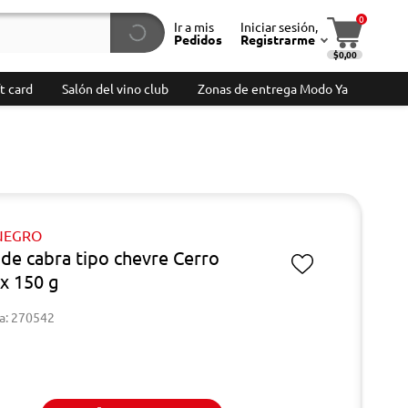
0
Ir a mis
Iniciar sesión,
Pedidos
Registrarme
$0,00
t card
Salón del vino club
Zonas de entrega Modo Ya
NEGRO
de cabra tipo chevre Cerro
x 150 g
a: 270542