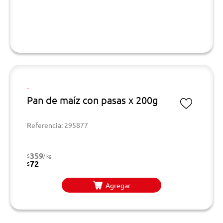
-
Pan de maíz con pasas x 200g
Referencia: 295877
359
$
/ kg
72
$
Agregar