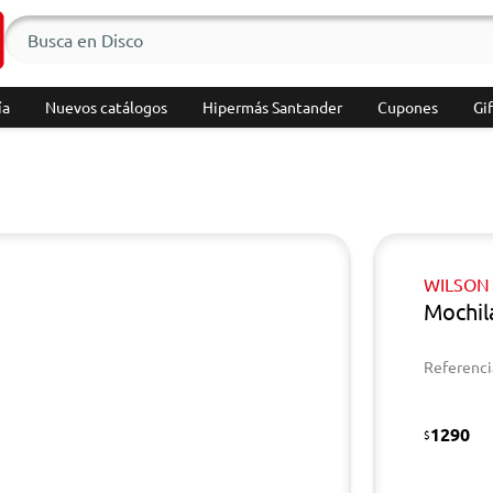
ía
Nuevos catálogos
Hipermás Santander
Cupones
Gif
WILSON
Mochil
Referenci
1290
$