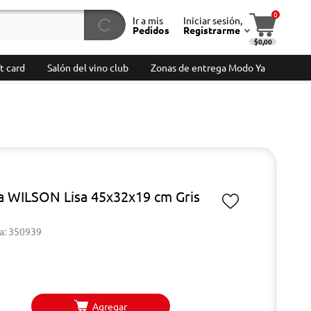
0
Ir a mis
Iniciar sesión,
Pedidos
Registrarme
$0,00
t card
Salón del vino club
Zonas de entrega Modo Ya
a WILSON Lisa 45x32x19 cm Gris
a: 350939
Agregar