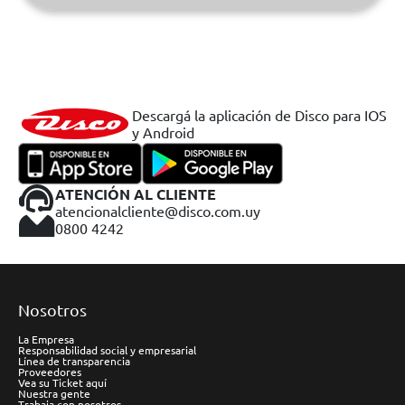
Descargá la aplicación de Disco para IOS
y Android
ATENCIÓN AL CLIENTE
atencionalcliente@disco.com.uy
0800 4242
Nosotros
La Empresa
Responsabilidad social y empresarial
Línea de transparencia
Proveedores
Vea su Ticket aquí
Nuestra gente
Trabaja con nosotros