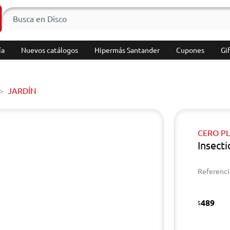
ía
Nuevos catálogos
Hipermás Santander
Cupones
Gif
JARDÍN
CERO P
Insect
Referenci
489
$