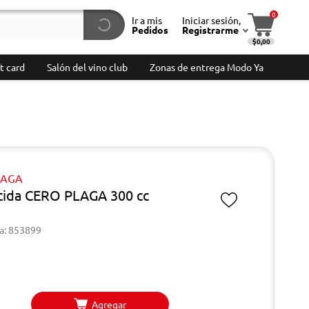
0
Ir a mis
Iniciar sesión,
Pedidos
Registrarme
$0,00
t card
Salón del vino club
Zonas de entrega Modo Ya
LAGA
icida CERO PLAGA 300 cc
a: 853899
Agregar