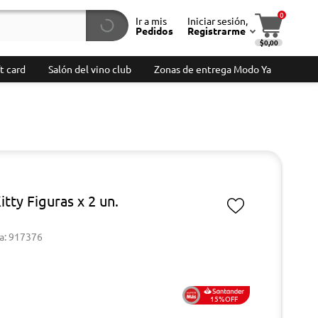
0
Ir a mis
Iniciar sesión,
Pedidos
Registrarme
$0,00
t card
Salón del vino club
Zonas de entrega Modo Ya
itty Figuras x 2 un.
a: 917376
15%OFF