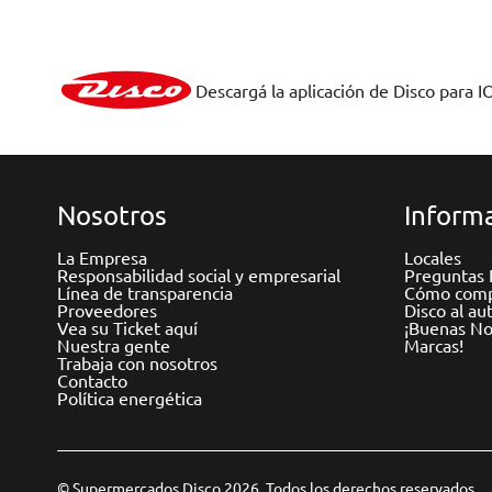
Descargá la aplicación de Disco para I
Nosotros
Informa
La Empresa
Locales
Responsabilidad social y empresarial
Preguntas 
Línea de transparencia
Cómo comp
Proveedores
Disco al au
Vea su Ticket aquí
¡Buenas Not
Nuestra gente
Marcas!
Trabaja con nosotros
Contacto
Política energética
© Supermercados Disco 2026. Todos los derechos reservados