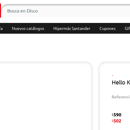
ía
Nuevos catálogos
Hipermás Santander
Cupones
Gif
-
Hello K
Referenci
590
$
502
$