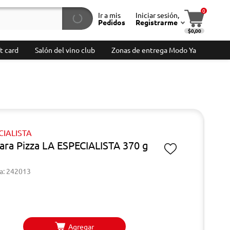
0
Ir a mis
Iniciar sesión,
Pedidos
Registrarme
$0,00
t card
Salón del vino club
Zonas de entrega Modo Ya
CIALISTA
para Pizza LA ESPECIALISTA 370 g
a: 242013
Agregar