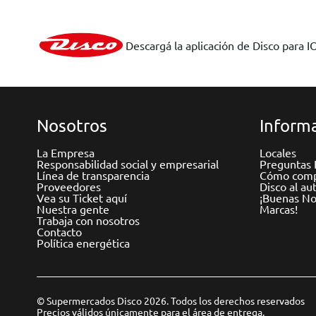
Descargá la aplicación de Disco para I
Nosotros
Informa
La Empresa
Locales
Responsabilidad social y empresarial
Preguntas 
Línea de transparencia
Cómo comp
Proveedores
Disco al au
Vea su Ticket aquí
¡Buenas Not
Nuestra gente
Marcas!
Trabaja con nosotros
Contacto
Política energética
© Supermercados Disco 2026. Todos los derechos reservados
Precios válidos únicamente para el área de entrega.