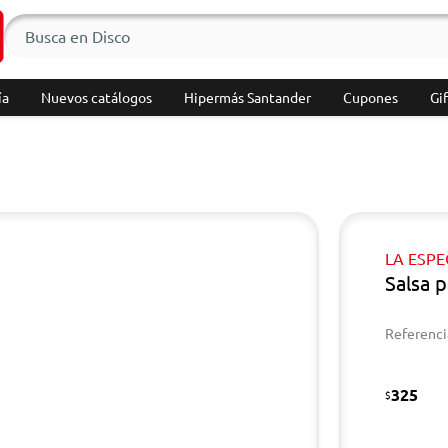
ía
Nuevos catálogos
Hipermás Santander
Cupones
Gif
LA ESPE
Salsa 
Referenci
325
$