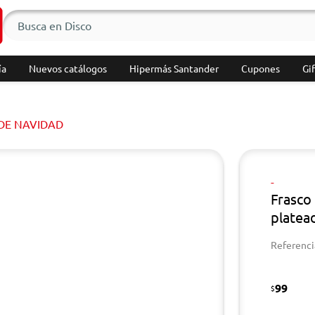
ía
Nuevos catálogos
Hipermás Santander
Cupones
Gif
DE NAVIDAD
-
Frasco 
platea
Referenci
99
$