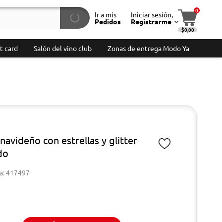
0
Ir a mis
Iniciar sesión,
Pedidos
Registrarme
$0,00
t card
Salón del vino club
Zonas de entrega Modo Ya
navideño con estrellas y glitter
do
a: 417497