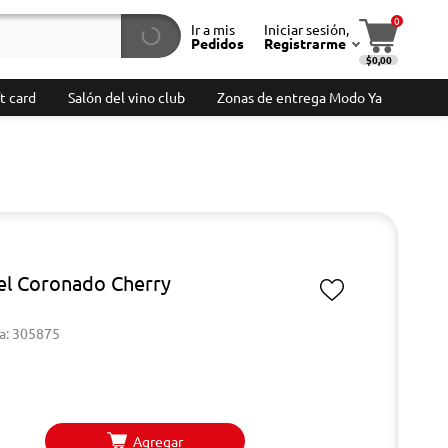
0
Ir a mis
Iniciar sesión,
Pedidos
Registrarme
$0,00
t card
Salón del vino club
Zonas de entrega Modo Ya
el Coronado Cherry
a: 305875
Agregar