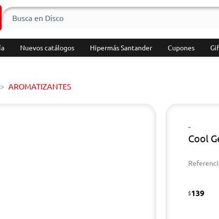
ía
Nuevos catálogos
Hipermás Santander
Cupones
Gif
AROMATIZANTES
-
Cool G
Referenci
139
$