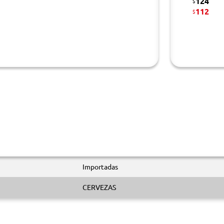
124
$
112
$
Importadas
CERVEZAS