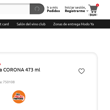
0
Ir a mis
Iniciar sesión,
Pedidos
Registrarme
$0,00
t card
Salón del vino club
Zonas de entrega Modo Ya
A
za CORONA 473 ml
a: 750108