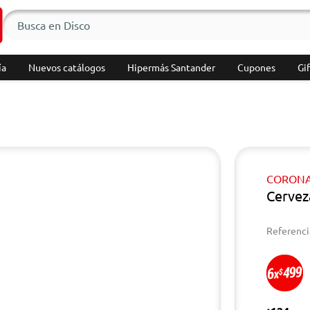
ía
Nuevos catálogos
Hipermás Santander
Cupones
Gif
CORON
Cerve
Referenci