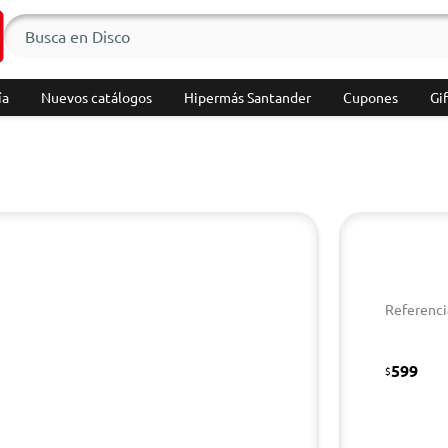
ía
Nuevos catálogos
Hipermás Santander
Cupones
Gif
Referenci
599
$