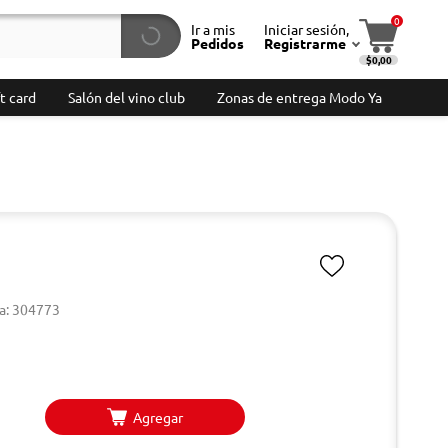
0
Ir a mis
Iniciar sesión,
Pedidos
Registrarme
$0,00
t card
Salón del vino club
Zonas de entrega Modo Ya
a: 304773
Agregar