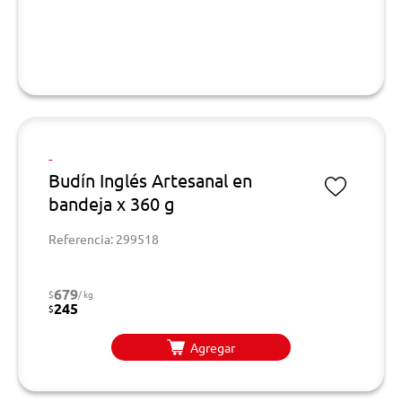
-
Budín Inglés Artesanal en
bandeja x 360 g
Referencia: 299518
679
$
/ kg
245
$
Agregar