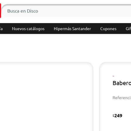
ía
Nuevos catálogos
Hipermás Santander
Cupones
Gif
-
Babero
Referenci
249
$