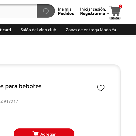
0
Ir a mis
Iniciar sesión,
Pedidos
Registrarme
$0,00
t card
Salón del vino club
Zonas de entrega Modo Ya
s para bebotes
a: 917217
Agregar