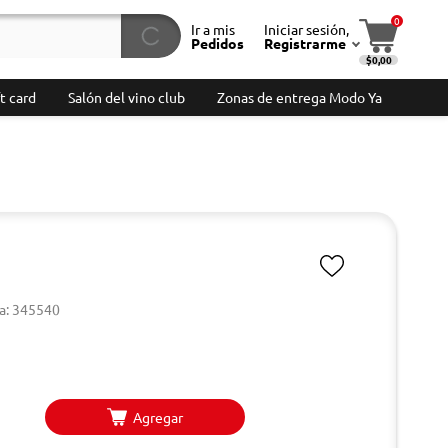
0
Ir a mis
Iniciar sesión,
Pedidos
Registrarme
$0,00
t card
Salón del vino club
Zonas de entrega Modo Ya
a: 345540
Agregar