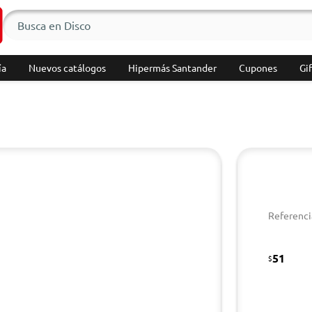
ía
Nuevos catálogos
Hipermás Santander
Cupones
Gif
Referenci
51
$