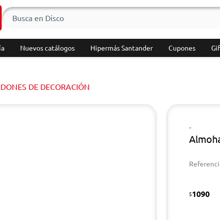
ía
Nuevos catálogos
Hipermás Santander
Cupones
Gif
DONES DE DECORACIÓN
-
Almoha
Referenci
1090
$