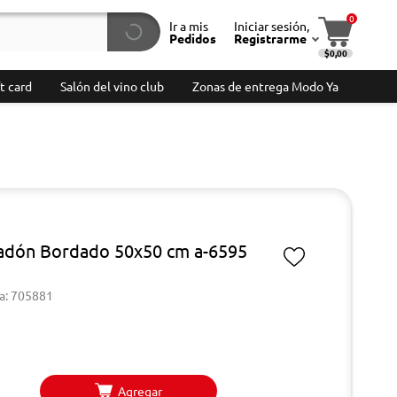
0
Ir a mis
Iniciar sesión,
Pedidos
Registrarme
$0,00
t card
Salón del vino club
Zonas de entrega Modo Ya
dón Bordado 50x50 cm a-6595
a: 705881
Agregar